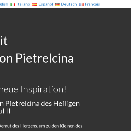
glish
Italiano
Español
Deutsch
Français
it
on Pietrelcina
neue Inspiration!
n Pietrelcina des Heiligen
l II
e Demut des Herzens, um zu den Kleinen des