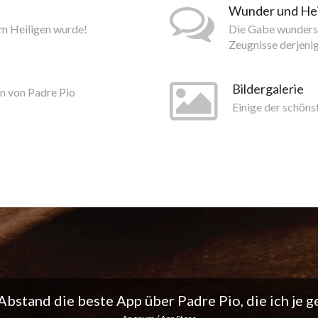
Wunder und He
um Heiligen wurde!
Die Gabe wundersa
Zeugnisse derjeni
Bildergalerie
n von Padre Pio
Einige der schöns
ich liebe die täglichen Benachrichtigungen... Mach