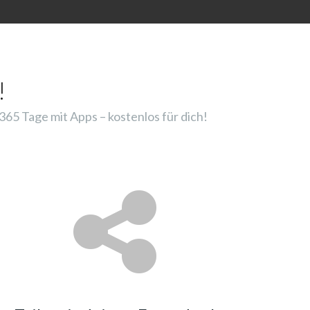
!
65 Tage mit Apps – kostenlos für dich!