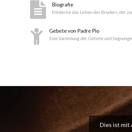
Biografie
Entdecke das Leben des Bruders, der z
Gebete von Padre Pio
Eine Sammlung der Gebete und Segnunge
Tolle App, 