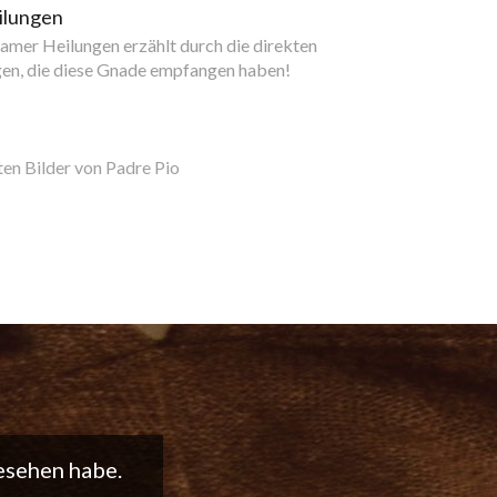
ilungen
mer Heilungen erzählt durch die direkten
gen, die diese Gnade empfangen haben!
ten Bilder von Padre Pio
t weiter so!