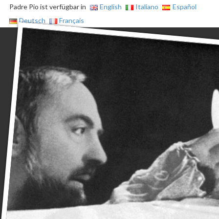
Padre Pio ist verfügbar in
English
Italiano
Español
Deutsch
Français