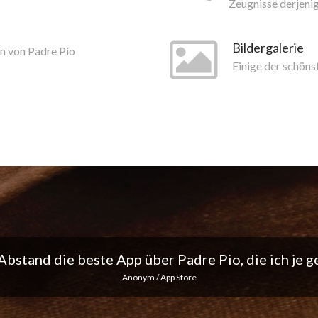
Zeugnisse derjeni
Bildergalerie
n von Padre Pio
Einige der schöns
ich liebe die täglichen Benachrichtigungen... Mach