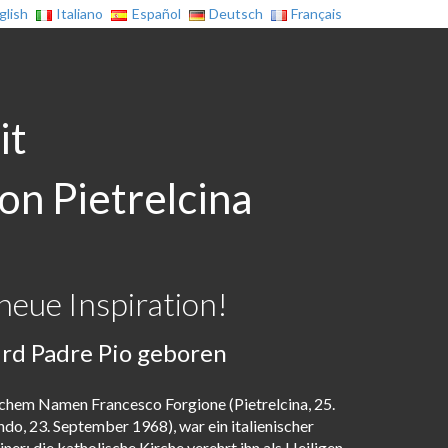
glish
Italiano
Español
Deutsch
Français
it
on Pietrelcina
neue Inspiration!
rd Padre Pio geboren
lichem Namen Francesco Forgione (Pietrelcina, 25.
do, 23. September 1968), war ein italienischer
er; die katholische Kirche verehrt ihn als Heiligen