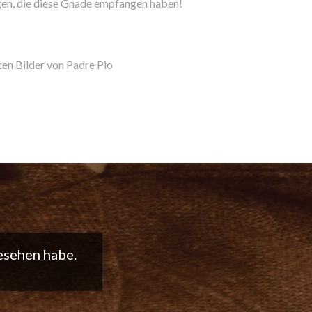
gen, die diese Gnade empfangen haben!
ten Bilder von Padre Pio
t weiter so!