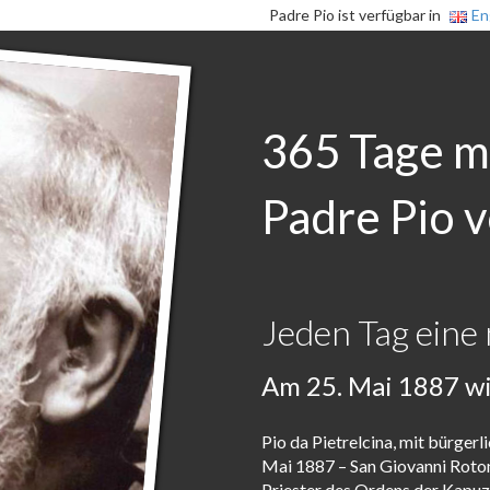
Padre Pio ist verfügbar in
En
365 Tage m
Padre Pio v
Jeden Tag eine 
Am 25. Mai 1887 wi
Pio da Pietrelcina, mit bürger
Mai 1887 – San Giovanni Roton
Priester des Ordens der Kapuzin