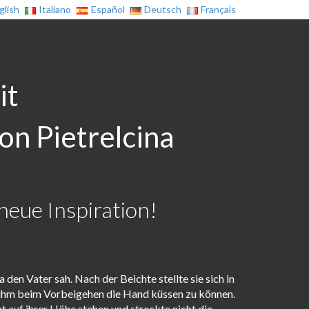
glish
Italiano
Español
Deutsch
Français
it
on Pietrelcina
neue Inspiration!
 den Vater sah. Nach der Beichte stellte sie sich in
 ihm beim Vorbeigehen die Hand küssen zu können.
ht auf ihrer Höhe stehen und streckte nicht die