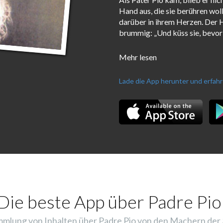
Hand aus, die sie berühren wol
darüber in ihrem Herzen. Der H
brummig: „Und küss sie, bevor 
Mehr lesen
Lade die App herunter und erfah
Die beste App über Padre Pio
mlung von Inhalten über Padre Pio von den Machern der 3