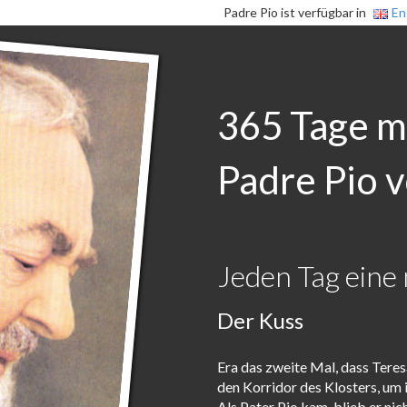
Padre Pio ist verfügbar in
En
365 Tage m
Padre Pio v
Jeden Tag eine 
Der Kuss
Era das zweite Mal, dass Teresa
den Korridor des Klosters, um
Als Pater Pio kam, blieb er nic