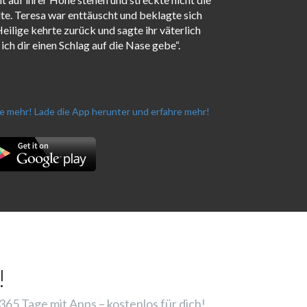
lte. Teresa war enttäuscht und beklagte sich
eilige kehrte zurück und sagte ihr väterlich
ich dir einen Schlag auf die Nase gebe“.
re mehr!
Lade die App herunter und erfahre mehr!
!
65 Tage mit Apps – kostenlos für dich!