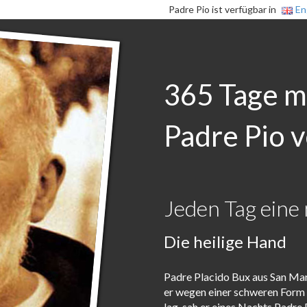
Padre Pio ist verfügbar in
En
365 Tage m
Padre Pio v
Jeden Tag eine 
Die heilige Hand
Padre Placido Bux aus San Marc
er wegen einer schweren Form
lag, sah er eines Nachts Padre