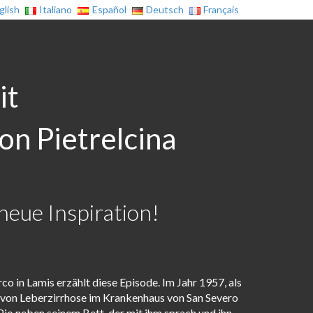
glish
Italiano
Español
Deutsch
Français
it
on Pietrelcina
neue Inspiration!
o in Lamis erzählt diese Episode. Im Jahr 1957, als
 von Leberzirrhose im Krankenhaus von San Severo
 Pio neben seinem Bett, der mit ihm sprach und ihn