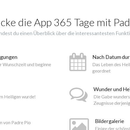
cke die App 365 Tage mit Pad
indest du einen Überblick über die interessantesten Funkti
tigungen
Nach Datum du
er Wunschzeit und beginne
Das Leben des Hei
geordnet
Wunder und He
um Heiligen wurde!
Die Gabe wundersa
Zeugnisse derjeni
Bildergalerie
n von Padre Pio
Einige der schöns