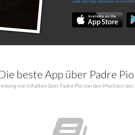
Lade die App herunter und erfah
Die beste App über Padre Pio
mlung von Inhalten über Padre Pio von den Machern der 3