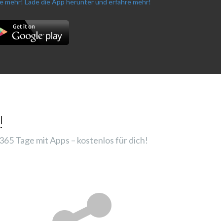
re mehr!
Lade die App herunter und erfahre mehr!
!
65 Tage mit Apps – kostenlos für dich!