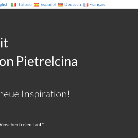
glish
Italiano
Español
Deutsch
Français
it
on Pietrelcina
neue Inspiration!
ünschen freien Lauf."