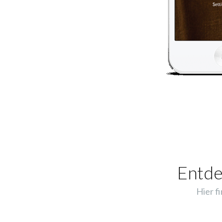
Entde
Hier f