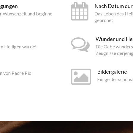
tigungen
Nach Datum du
er Wunschzeit und beginne
Das Leben des Hei
geordnet
Wunder und He
um Heiligen wurde!
Die Gabe wundersa
Zeugnisse derjeni
Bildergalerie
n von Padre Pio
Einige der schöns