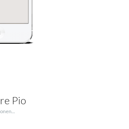
re Pio
onen...