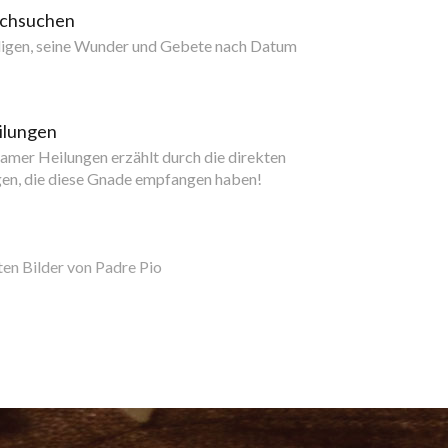
rchsuchen
ligen, seine Wunder und Gebete nach Datum
ilungen
mer Heilungen erzählt durch die direkten
gen, die diese Gnade empfangen haben!
ten Bilder von Padre Pio