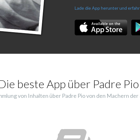
Lade die App herunter und erfah
Die beste App über Padre Pio
mlung von Inhalten über Padre Pio von den Machern der 3