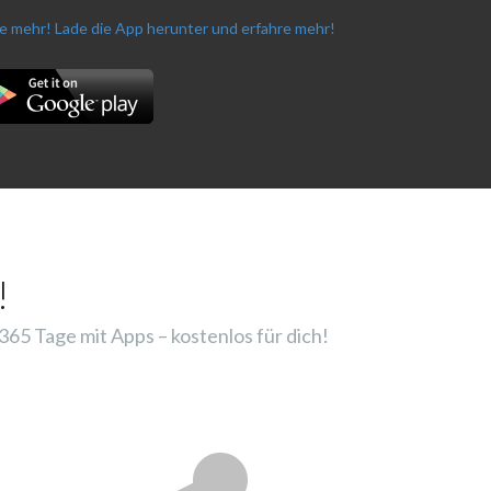
re mehr!
Lade die App herunter und erfahre mehr!
!
65 Tage mit Apps – kostenlos für dich!