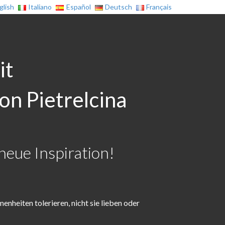
glish
Italiano
Español
Deutsch
Français
it
on Pietrelcina
neue Inspiration!
heiten tolerieren, nicht sie lieben oder