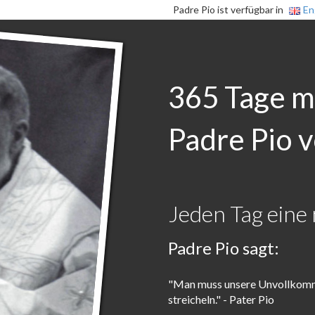
Padre Pio ist verfügbar in
En
365 Tage m
Padre Pio v
Jeden Tag eine 
Padre Pio sagt:
"Man muss unsere Unvollkommen
streicheln." - Pater Pio