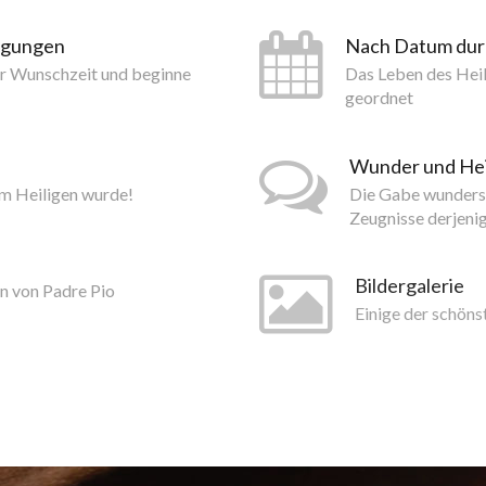
tigungen
Nach Datum du
er Wunschzeit und beginne
Das Leben des Hei
geordnet
Wunder und He
um Heiligen wurde!
Die Gabe wundersa
Zeugnisse derjeni
Bildergalerie
n von Padre Pio
Einige der schöns