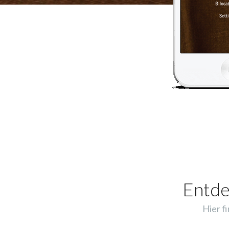
Entde
Hier f