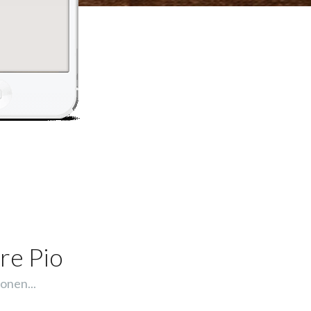
re Pio
onen...