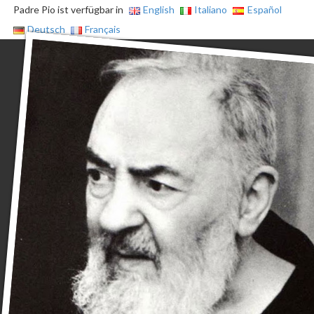
Padre Pio ist verfügbar in
English
Italiano
Español
Deutsch
Français