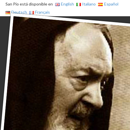
San Pío está disponible en
English
Italiano
Español
Deutsch
Français