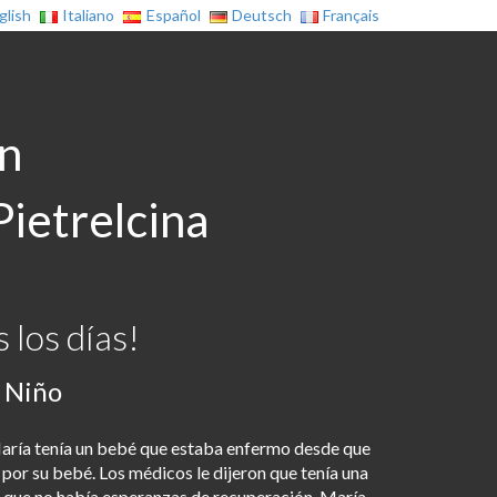
glish
Italiano
Español
Deutsch
Français
on
Pietrelcina
 los días!
l Niño
aría tenía un bebé que estaba enfermo desde que
or su bebé. Los médicos le dijeron que tenía una
que no había esperanzas de recuperación. María