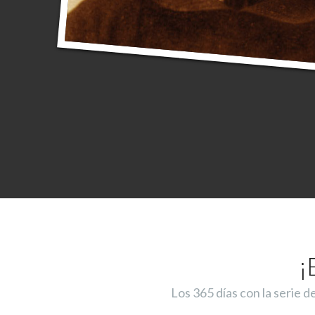
¡
Los 365 días con la serie d