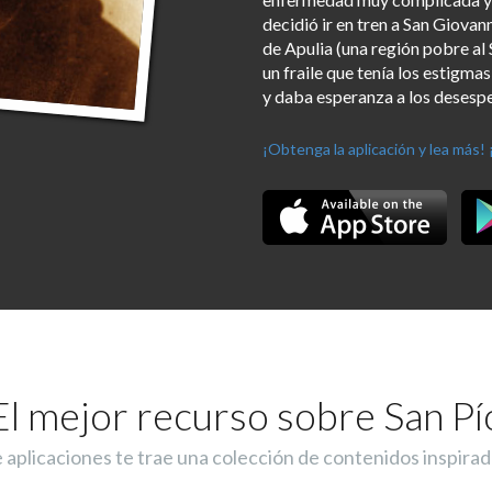
decidió ir en tren a San Giova
de Apulia (una región pobre al S
un fraile que tenía los estigma
y daba esperanza a los desespe
¡Obtenga la aplicación y lea más!
El mejor recurso sobre San Pí
e aplicaciones te trae una colección de contenidos inspirad