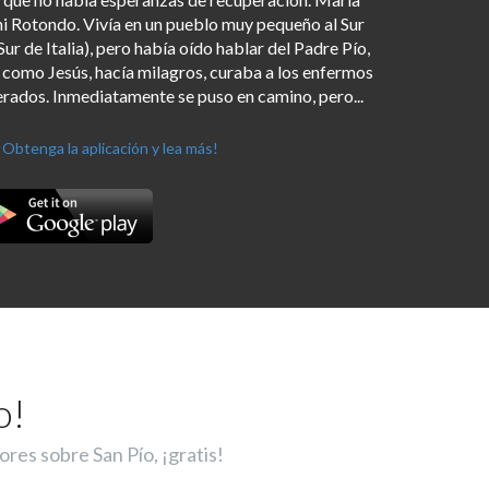
nni Rotondo. Vivía en un pueblo muy pequeño al Sur
ur de Italia), pero había oído hablar del Padre Pío,
s como Jesús, hacía milagros, curaba a los enfermos
rados. Inmediatamente se puso en camino, pero...
¡Obtenga la aplicación y lea más!
o!
ores sobre San Pío, ¡gratis!