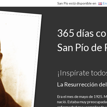
San Pío está disponible en
En
365 días c
San Pío de 
¡Inspírate todos
La Resurrección de
Era el mes de mayo de 1925. M
nació. Estaba muy preocupada p
enfermedad muy complicada y 