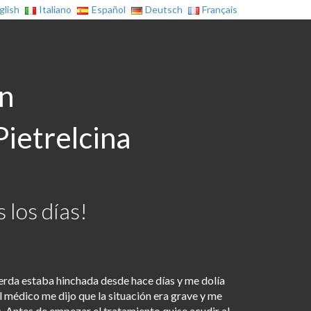
glish
Italiano
Español
Deutsch
Français
on
Pietrelcina
 los días!
uierda estaba hinchada desde hace días y me dolía
l médico me dijo que la situación era grave y me
s. Antes de empezar el tratamiento quise acudir al