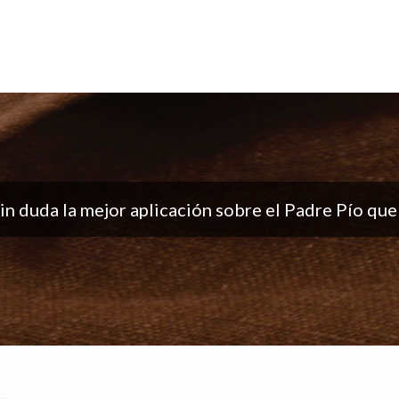
ón, me encantan las notificaciones todos los días..
buen trabajo!