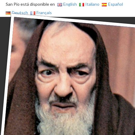
San Pío está disponible en
English
Italiano
Español
Deutsch
Français