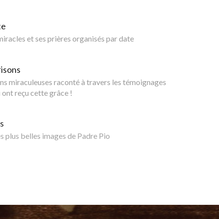
te
 miracles et ses prières organisés par date
risons
ns miraculeuses raconté à travers les témoignages
 ont reçu cette grâce !
s
 plus belles images de Padre Pio