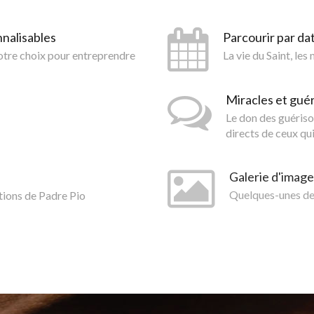
nnalisables
Parcourir par da
votre choix pour entreprendre
La vie du Saint, les
Miracles et gué
Le don des guériso
directs de ceux qui
Galerie d'image
tions de Padre Pio
Quelques-unes des