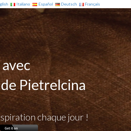
glish
Italiano
Español
Deutsch
Français
 avec
 de Pietrelcina
spiration chaque jour !