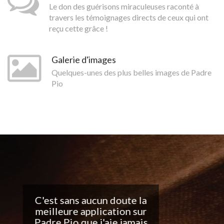
Le don des guérisons miraculeuses raconté à
travers les témoignages directs de ceux qui ont
reçu cette grâce !
Galerie d'images
Quelques-unes des plus belles images de Padre
Pio
Belle application, j'adore
les notifications
quotidiennes... Continuez