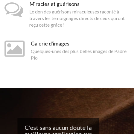
Miracles et guérisons
Le don des guérisons miraculeuses raconté à
travers les témoignages directs de ceux qui ont
reçu cette grâce !
Galerie d'images
Quelques-unes des plus belles images de Padre
Pio
Belle application, j'adore
les notifications