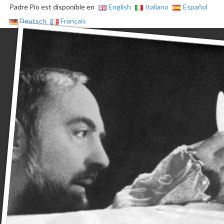
Padre Pio est disponible en
English
Italiano
Español
Deutsch
Français