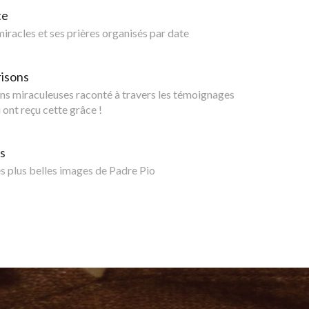
te
 miracles et ses prières organisés par date
risons
ns miraculeuses raconté à travers les témoignages
 ont reçu cette grâce !
s
 plus belles images de Padre Pio