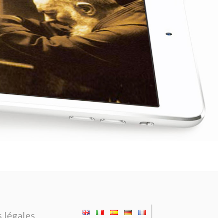
|
 légales