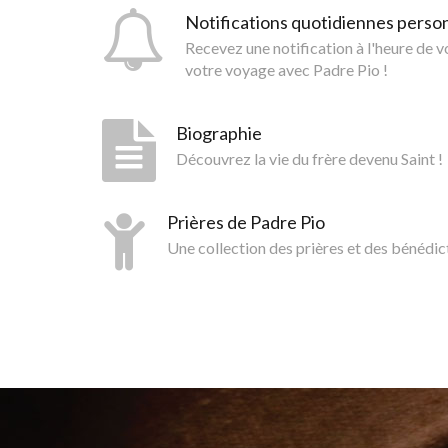
Notifications quotidiennes perso
Recevez une notification à l'heure de 
votre voyage avec Padre Pio !
Biographie
Découvrez la vie du frère devenu Saint !
Prières de Padre Pio
Une collection des prières et des bénédic