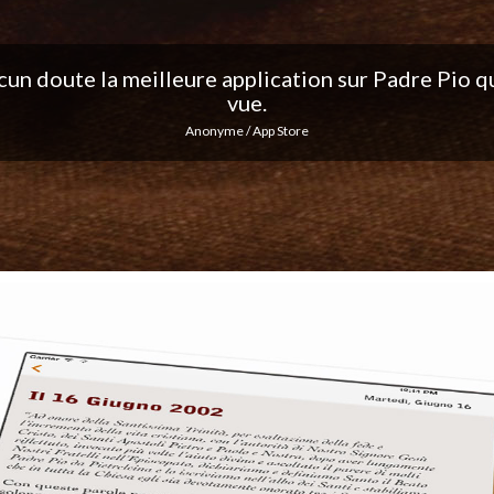
ation, j'adore les notifications quotidiennes... Co
excellent travail !