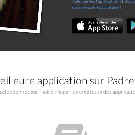
Téléchargez l'application et déc
découvrez-en davantage !
eilleure application sur Padre 
lectionnés sur Padre Pio par les créateurs des applicati