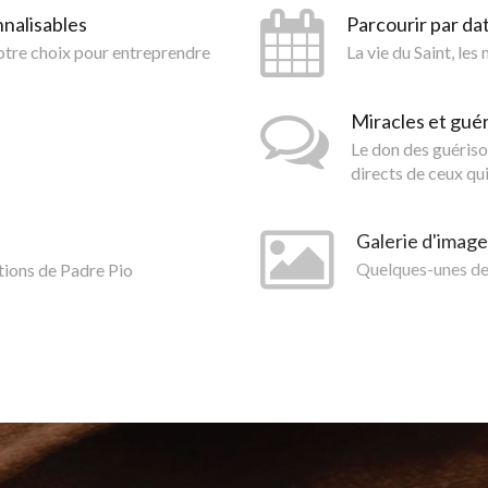
nnalisables
Parcourir par da
votre choix pour entreprendre
La vie du Saint, les
Miracles et gué
Le don des guériso
directs de ceux qui
Galerie d'image
tions de Padre Pio
Quelques-unes des