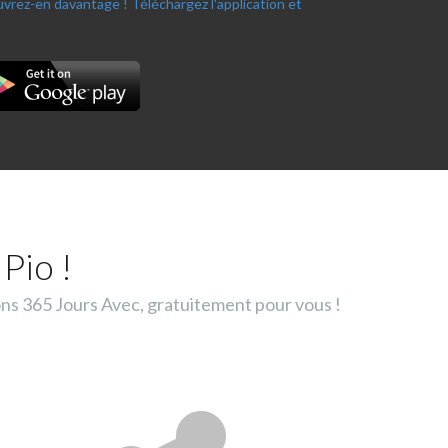
ouvrez-en davantage !
Téléchargez l'application et
Pio !
ons 365 Jours Avec, gratuitement pour vous !