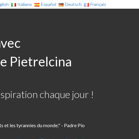
glish
Italiano
Español
Deutsch
Français
avec
e Pietrelcina
spiration chaque jour !
ts et les tyrannies du monde." - Padre Pio