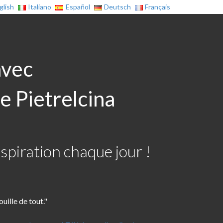
glish
Italiano
Español
Deutsch
Français
avec
e Pietrelcina
spiration chaque jour !
uille de tout."