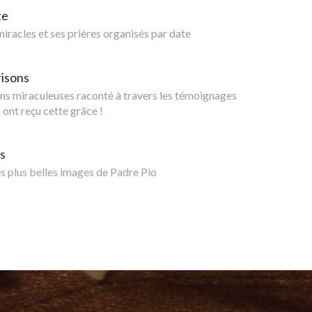
te
 miracles et ses prières organisés par date
risons
ns miraculeuses raconté à travers les témoignages
 ont reçu cette grâce !
s
 plus belles images de Padre Pio