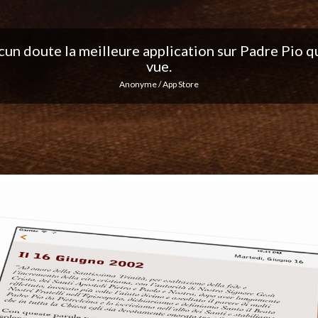
ation, j'adore les notifications quotidiennes... Co
excellent travail !