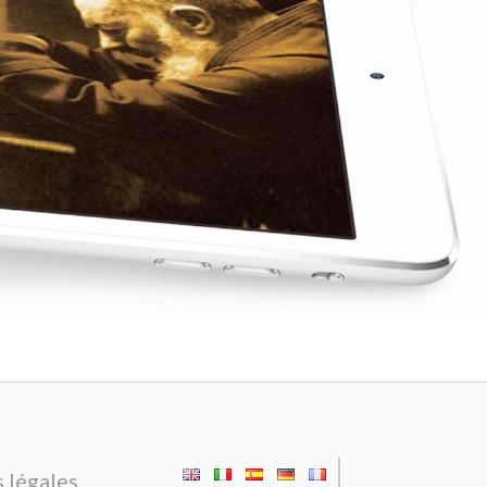
|
 légales