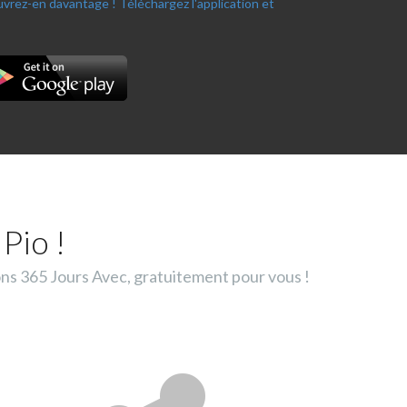
ouvrez-en davantage !
Téléchargez l'application et
Pio !
ons 365 Jours Avec, gratuitement pour vous !