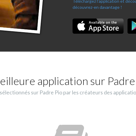
Téléchargez l'application et déc
découvrez-en davantage !
eilleure application sur Padre 
lectionnés sur Padre Pio par les créateurs des applicati