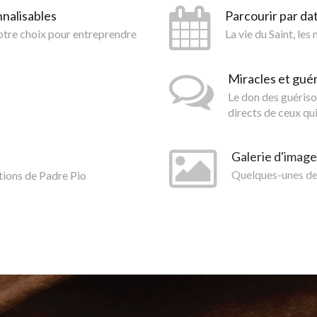
nnalisables
Parcourir par da
votre choix pour entreprendre
La vie du Saint, les
Miracles et gué
Le don des guériso
directs de ceux qui
Galerie d'image
tions de Padre Pio
Quelques-unes des