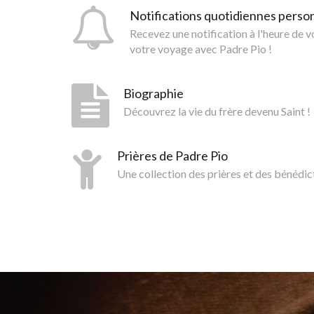
Notifications quotidiennes perso
Recevez une notification à l'heure de 
votre voyage avec Padre Pio !
Biographie
Découvrez la vie du frère devenu Saint !
Prières de Padre Pio
Une collection des prières et des bénédic