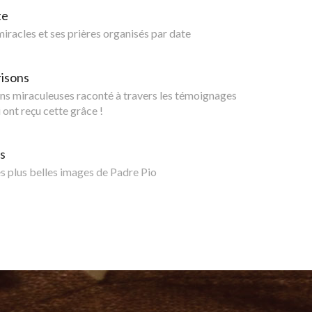
te
 miracles et ses prières organisés par date
risons
ns miraculeuses raconté à travers les témoignages
 ont reçu cette grâce !
s
 plus belles images de Padre Pio