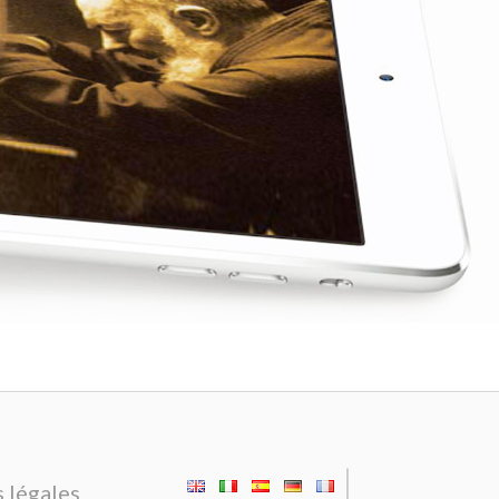
|
 légales