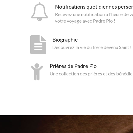
Notifications quotidiennes perso
Recevez une notification à l'heure de 
votre voyage avec Padre Pio !
Biographie
Découvrez la vie du frère devenu Saint !
Prières de Padre Pio
Une collection des prières et des bénédic