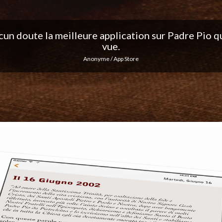
ation, j'adore les notifications quotidiennes... Co
excellent travail !