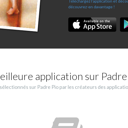
Téléchargez l'application et déc
découvrez-en davantage !
eilleure application sur Padre 
lectionnés sur Padre Pio par les créateurs des applicati