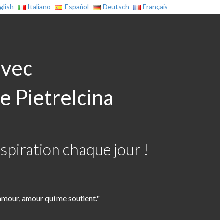
glish
Italiano
Español
Deutsch
Français
avec
e Pietrelcina
spiration chaque jour !
mour, amour qui me soutient."