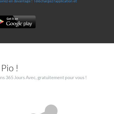
ouvrez-en davantage !
Téléchargez l'application et
Pio !
ons 365 Jours Avec, gratuitement pour vous !