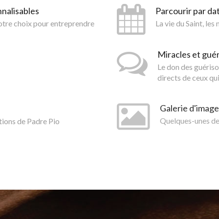
nnalisables
Parcourir par da
votre choix pour entreprendre
La vie du Saint, les
Miracles et gué
Le don des guériso
directs de ceux qui
Galerie d'image
tions de Padre Pio
Quelques-unes des