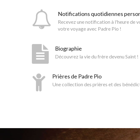
Notifications quotidiennes perso
Recevez une notification à l'heure de 
votre voyage avec Padre Pio !
Biographie
Découvrez la vie du frère devenu Saint !
Prières de Padre Pio
Une collection des prières et des bénédic