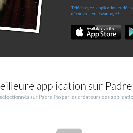
Téléchargez l'application et déc
découvrez-en davantage !
eilleure application sur Padre 
lectionnés sur Padre Pio par les créateurs des applicati