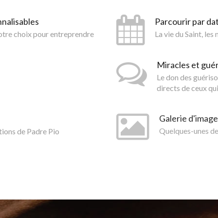
nnalisables
Parcourir par da
votre choix pour entreprendre
La vie du Saint, les
Miracles et gué
Le don des guériso
directs de ceux qui
Galerie d'image
tions de Padre Pio
Quelques-unes des