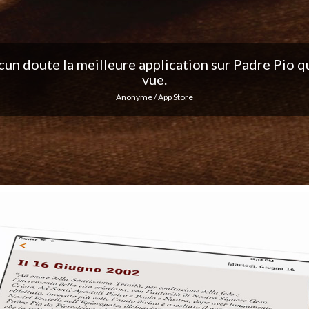
ation, j'adore les notifications quotidiennes... Co
excellent travail !