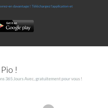
ouvrez-en davantage !
Téléchargez l'application et
Pio !
ons 365 Jours Avec, gratuitement pour vous !