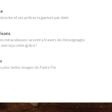
te
 miracles et ses prières organisés par date
risons
ns miraculeuses raconté à travers les témoignages
 ont reçu cette grâce !
s
 plus belles images de Padre Pio