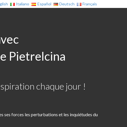
glish
Italiano
Español
Deutsch
Français
avec
e Pietrelcina
spiration chaque jour !
es ses forces les perturbations et les inquiétudes du