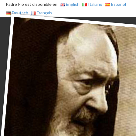
Padre Pio est disponible en
English
Italiano
Español
Deutsch
Français