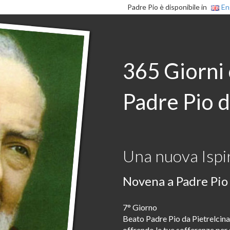
Padre Pio è disponibile in
En
365 Giorni
Padre Pio d
Una nuova Ispir
Novena a Padre Pio 
7° Giorno
Beato Padre Pio da Pietrelcina 
offrendo le tue sofferenze per s