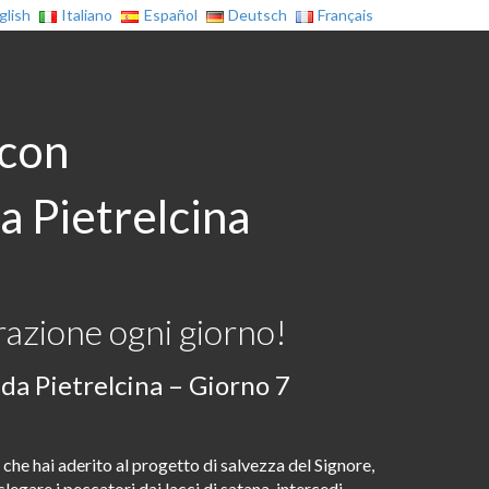
glish
Italiano
Español
Deutsch
Français
 con
a Pietrelcina
azione ogni giorno!
da Pietrelcina – Giorno 7
che hai aderito al progetto di salvezza del Signore,
legare i peccatori dai lacci di satana, intercedi