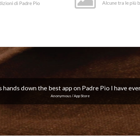
dizioni di Padre Pio
Alcune tra le più 
 I love the notifications every day... Keep up the 