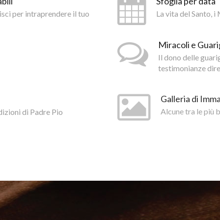
bili
Sfoglia per data
isci per intraprendere il tuo
La vita del Santo, 
Miracoli e Guari
Il dono delle guar
testimonianze diret
Galleria di Imma
dizioni di Padre Pio
Alcune tra le più 