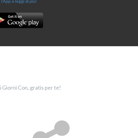
 l'App e leggi di più!
 Giorni Con, gratis per te!