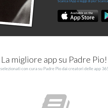
Scarica l'App e leggi di più!
Scarica
La migliore app su Padre Pio!
selezionati con cura su Padre Pio dai creatori delle app 365