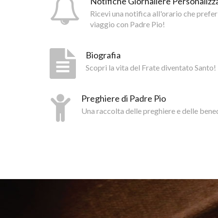
Notifiche Giornaliere Personalizza
Ricevi una notifica all'orario che prefer
viaggio con Padre Pio!
Biografia
Scopri la vita del Frate diventato Santo!
Preghiere di Padre Pio
Una raccolta delle preghiere e delle bene