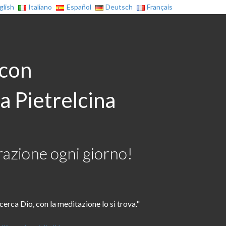
glish
Italiano
Español
Deutsch
Français
 con
a Pietrelcina
azione ogni giorno!
 cerca Dio, con la meditazione lo si trova."