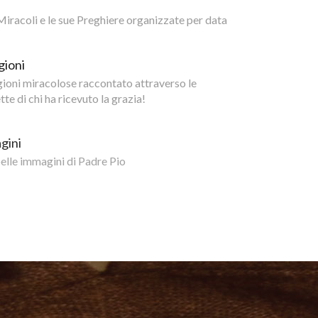
i Miracoli e le sue Preghiere organizzate per data
gioni
igioni miracolose raccontato attraverso le
te di chi ha ricevuto la grazia!
gini
belle immagini di Padre Pio