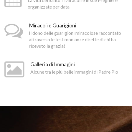
La vita del Santo, i Miracoli e le sue Preghiere
organizzate per data
Miracoli e Guarigioni
Il dono delle guarigioni miracolose raccontato
attraverso le testimonianze dirette di chi ha
ricevuto la grazia!
Galleria di Immagini
Alcune tra le più belle immagini di Padre Pio