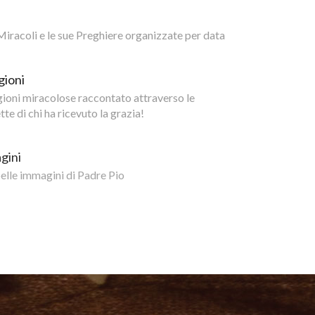
i Miracoli e le sue Preghiere organizzate per data
gioni
igioni miracolose raccontato attraverso le
te di chi ha ricevuto la grazia!
gini
belle immagini di Padre Pio