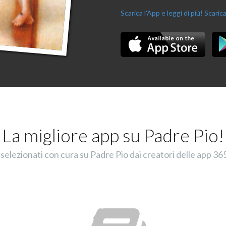
Scarica l'App e leggi di più!
Scarica
La migliore app su Padre Pio!
selezionati con cura su Padre Pio dai creatori delle app 365