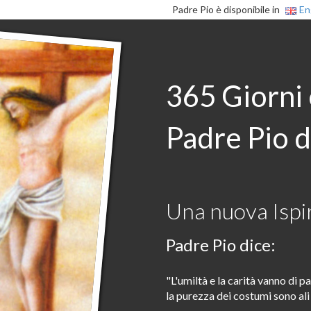
Padre Pio è disponibile in
En
365 Giorni
Padre Pio d
Una nuova Ispir
Padre Pio dice:
"L'umiltà e la carità vanno di par
la purezza dei costumi sono ali