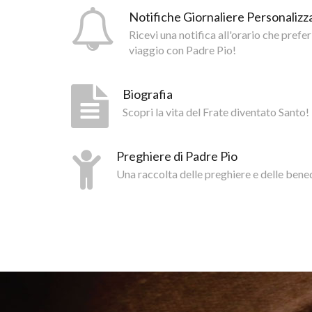
Notifiche Giornaliere Personalizza
Ricevi una notifica all'orario che prefer
viaggio con Padre Pio!
Biografia
Scopri la vita del Frate diventato Santo!
Preghiere di Padre Pio
Una raccolta delle preghiere e delle bene