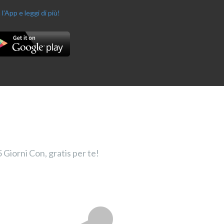
 l'App e leggi di più!
 Giorni Con, gratis per te!