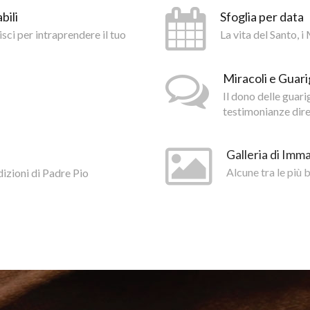
bili
Sfoglia per data
isci per intraprendere il tuo
La vita del Santo, 
Miracoli e Guari
Il dono delle guar
testimonianze diret
Galleria di Imma
dizioni di Padre Pio
Alcune tra le più 