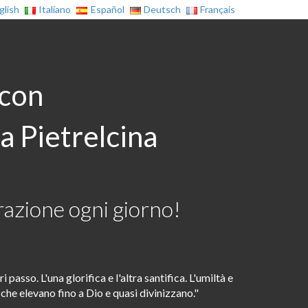
glish
Italiano
Español
Deutsch
Français
 con
a Pietrelcina
azione ogni giorno!
i passo. L'una glorifica e l'altra santifica. L'umiltà e
 che elevano fino a Dio e quasi divinizzano."