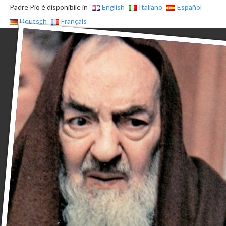
Padre Pio è disponibile in
English
Italiano
Español
Deutsch
Français