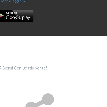
 l'App e leggi di più!
 Giorni Con, gratis per te!