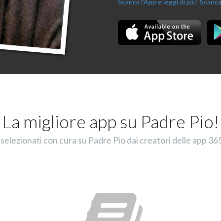
Scarica l'App e leggi di più!
Scarica
La migliore app su Padre Pio!
selezionati con cura su Padre Pio dai creatori delle app 365