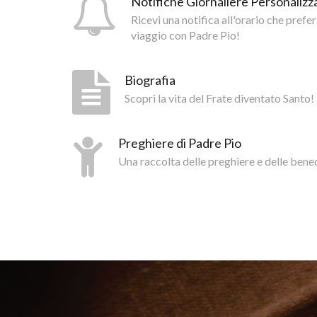
Notifiche Giornaliere Personalizza
Ricevi una notifica all'orario che prefer
viaggio con Padre Pio!
Biografia
Scopri la vita del Frate diventato Santo!
Preghiere di Padre Pio
Una raccolta delle preghiere e delle bene