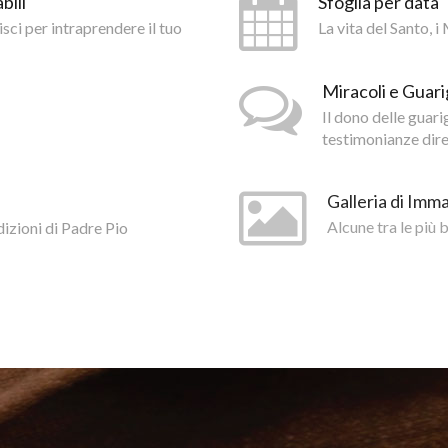
bili
Sfoglia per data
isci per intraprendere il tuo
La vita del Santo, 
Miracoli e Guari
Il dono delle guar
testimonianze diret
Galleria di Imma
dizioni di Padre Pio
Alcune tra le più 