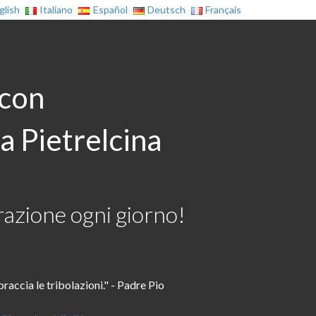
glish
Italiano
Español
Deutsch
Français
 con
a Pietrelcina
azione ogni giorno!
raccia le tribolazioni." - Padre Pio