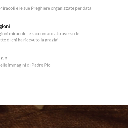
i Miracoli e le sue Preghiere organizzate per data
gioni
igioni miracolose raccontato attraverso le
te di chi ha ricevuto la grazia!
gini
belle immagini di Padre Pio