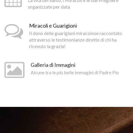
La vita del Santo, i Miracoli e le sue Preghiere
organizzate per data
Miracoli e Guarigioni
Il dono delle guarigioni miracolose raccontato
attraverso le testimonianze dirette di chi ha
ricevuto la grazia!
Galleria di Immagini
Alcune tra le più belle immagini di Padre Pio