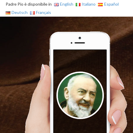
Padre Pio è disponibile in
English
Italiano
Español
Deutsch
Français