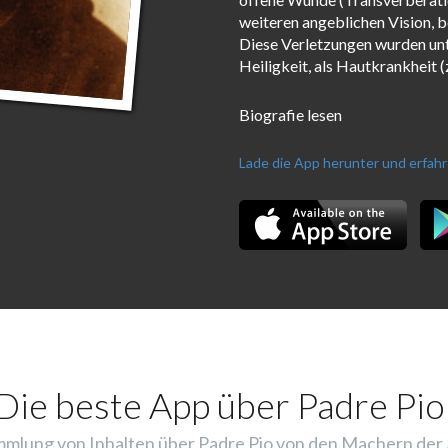
weiteren angeblichen Vision, b
Diese Verletzungen wurden unte
Heiligkeit, als Hautkrankheit (
Biografie lesen
Lade die App herunter und erfah
Die beste App über Padre Pio
mlung von Inhalten über Padre Pio von den Machern der 3