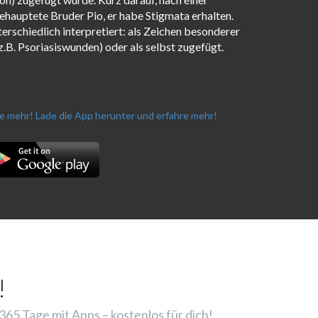
ehauptete Bruder Pio, er habe Stigmata erhalten.
rschiedlich interpretiert: als Zeichen besonderer
z.B. Psoriasiswunden) oder als selbst zugefügt.
re mehr!
Lade die App herunter und erfahre mehr!
!
65 Tage mit Apps – kostenlos für dich!