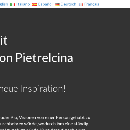
glish
Italiano
Español
Deutsch
Français
it
on Pietrelcina
neue Inspiration!
der Pio, Visionen von einer Person gehabt zu
 durchbohren würde, wodurch ihm eine ständig
n) zugefügt würde. Kurz darauf, nach einer