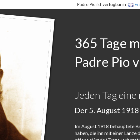
Padre Pio ist verfügbar in
En
365 Tage m
Padre Pio v
Jeden Tag eine 
Der 5. August 1918
Im August 1918 behauptete Bru
haben, die ihn mit einer Lanze
offene Wunde (Transverberatio