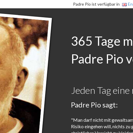
Padre Pio ist verfügbar in
En
365 Tage m
Padre Pio v
Jeden Tag eine 
Padre Pio sagt:
"Man darf nicht mit gewaltsa
Risiko eingehen will, nichts zu
christlicher Vorsicht zu kleiden