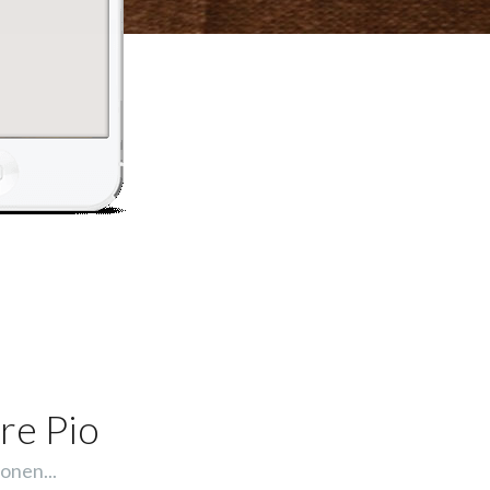
re Pio
onen...