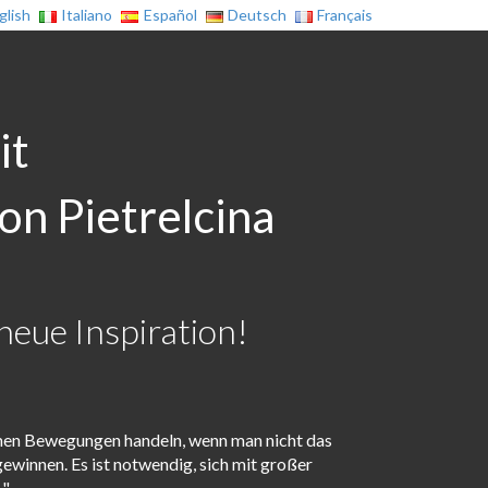
glish
Italiano
Español
Deutsch
Français
it
on Pietrelcina
neue Inspiration!
men Bewegungen handeln, wenn man nicht das
 gewinnen. Es ist notwendig, sich mit großer
."