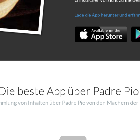
Lade die App herunter und erfah
Die beste App über Padre Pio
mlung von Inhalten über Padre Pio von den Machern der 3