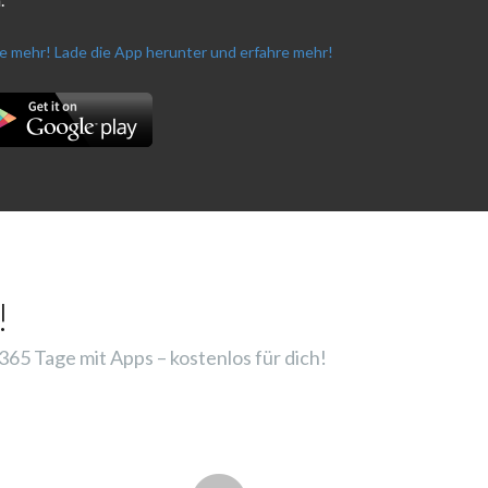
re mehr!
Lade die App herunter und erfahre mehr!
!
65 Tage mit Apps – kostenlos für dich!