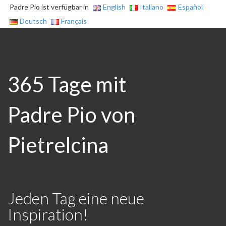
Padre Pio ist verfügbar in
English
Italiano
Español
Deutsch
Français
365 Tage mit
Padre Pio von
Pietrelcina
Jeden Tag eine neue
Inspiration!