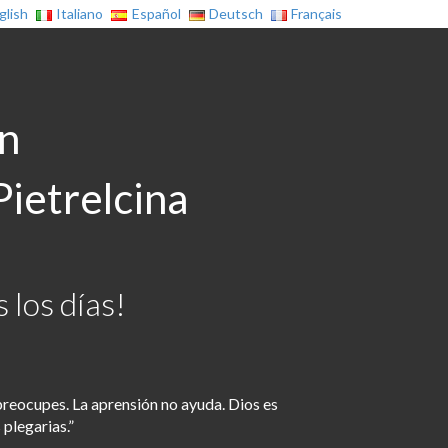
glish
Italiano
Español
Deutsch
Français
on
Pietrelcina
 los días!
 preocupes. La aprensión no ayuda. Dios es
plegarias.”