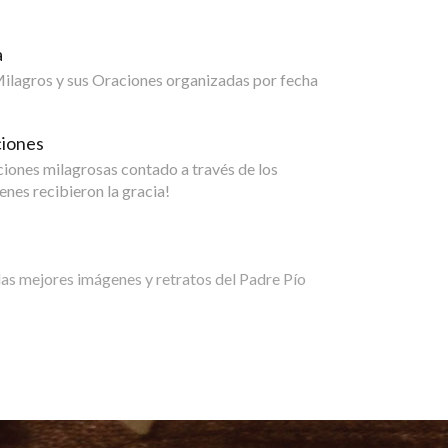
a
 Milagros y sus Oraciones organizadas por fecha
ciones
aciones milagrosas contado a través de los
enes recibieron la gracia!
las mejores imágenes y retratos del Padre Pío