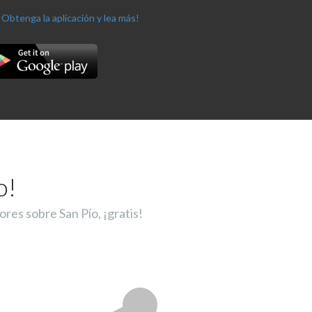
¡Obtenga la aplicación y lea más!
o!
ores sobre San Pío, ¡gratis!