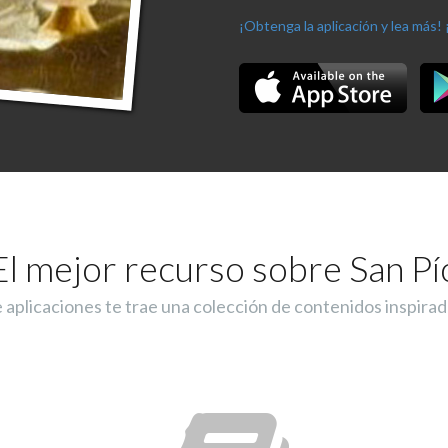
¡Obtenga la aplicación y lea más!
El mejor recurso sobre San Pí
e aplicaciones te trae una colección de contenidos inspirad