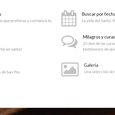
s
Buscar por fech
día que prefieras y comienza tu
La vida del Santo,
Milagros y cura
¡El don de las cur
rtió en santo!
testimonios de qui
Galería
 de San Pío.
Una selección de 