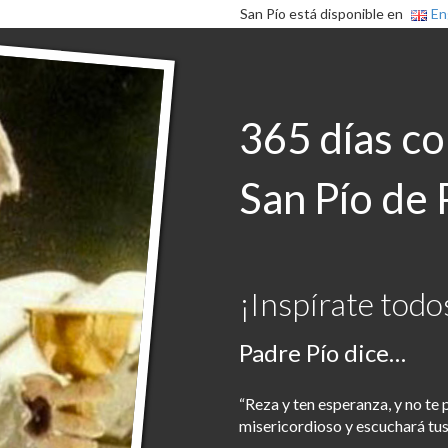
San Pío está disponible en
En
365 días c
San Pío de 
¡Inspírate todos
Padre Pío dice…
“Reza y ten esperanza, y no te
misericordioso y escuchará tus 