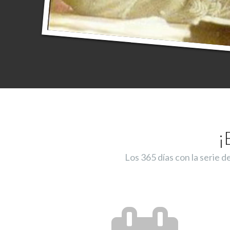
¡
Los 365 días con la serie d