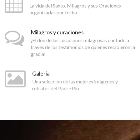
La vida del Santo, Milagros y sus Oraciones
organizadas por fecha
Milagros y curaciones
¡El don de las curaciones milagrosas contado a
través de los testimonios de quienes recibieron la
gracia!
Galería
Una selección de las mejores imágenes y
retratos del Padre Pío