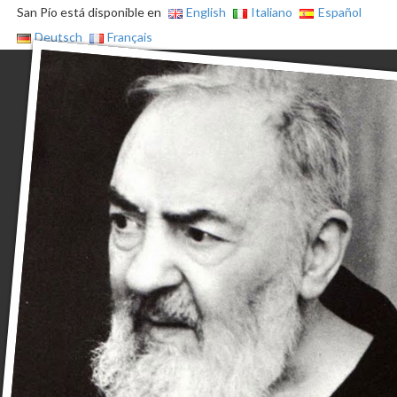
San Pío está disponible en
English
Italiano
Español
Deutsch
Français