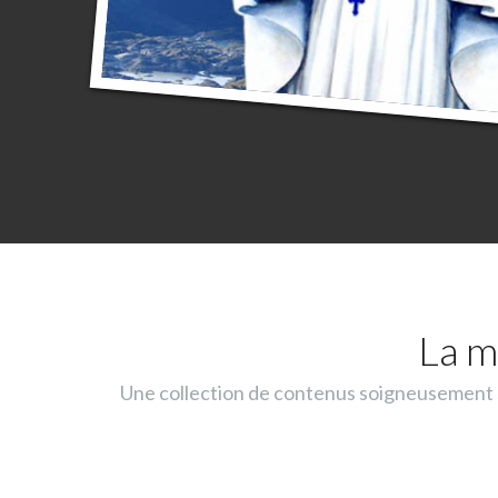
La m
Une collection de contenus soigneusement sé