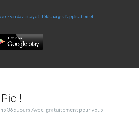
ouvrez-en davantage !
Téléchargez l'application et
Pio !
ons 365 Jours Avec, gratuitement pour vous !