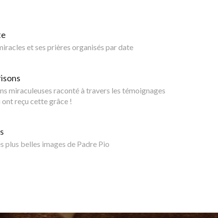
te
 miracles et ses prières organisés par date
risons
ns miraculeuses raconté à travers les témoignages
 ont reçu cette grâce !
s
 plus belles images de Padre Pio