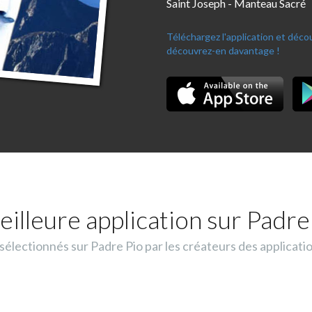
Saint Joseph - Manteau Sacré
Téléchargez l'application et déc
découvrez-en davantage !
eilleure application sur Padre 
lectionnés sur Padre Pio par les créateurs des applicati