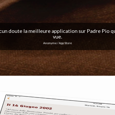
ation, j'adore les notifications quotidiennes... Co
excellent travail !