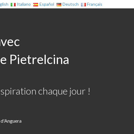
glish
Italiano
Español
Deutsch
Français
avec
e Pietrelcina
spiration chaque jour !
 d'Anguera