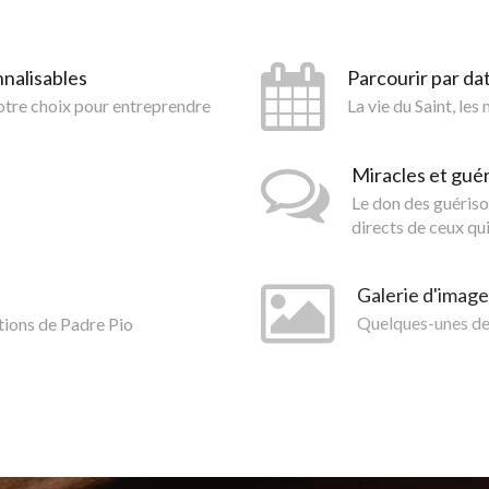
nnalisables
Parcourir par da
votre choix pour entreprendre
La vie du Saint, les
Miracles et gué
Le don des guériso
directs de ceux qui
Galerie d'image
tions de Padre Pio
Quelques-unes des