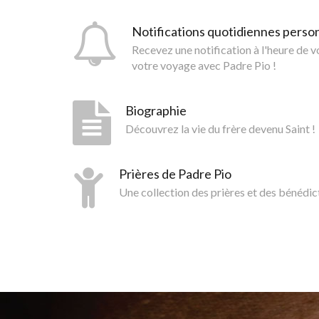
Notifications quotidiennes perso
Recevez une notification à l'heure de 
votre voyage avec Padre Pio !
Biographie
Découvrez la vie du frère devenu Saint !
Prières de Padre Pio
Une collection des prières et des bénédic