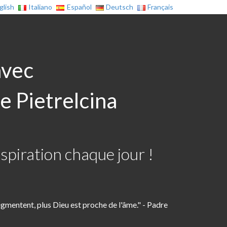
glish
Italiano
Español
Deutsch
Français
avec
e Pietrelcina
spiration chaque jour !
ugmentent, plus Dieu est proche de l'âme." - Padre