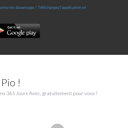
ouvrez-en davantage !
Téléchargez l'application et
Pio !
ons 365 Jours Avec, gratuitement pour vous !