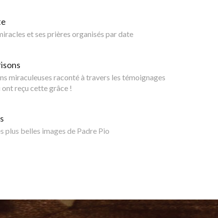
te
 miracles et ses prières organisés par date
risons
ns miraculeuses raconté à travers les témoignages
 ont reçu cette grâce !
s
 plus belles images de Padre Pio