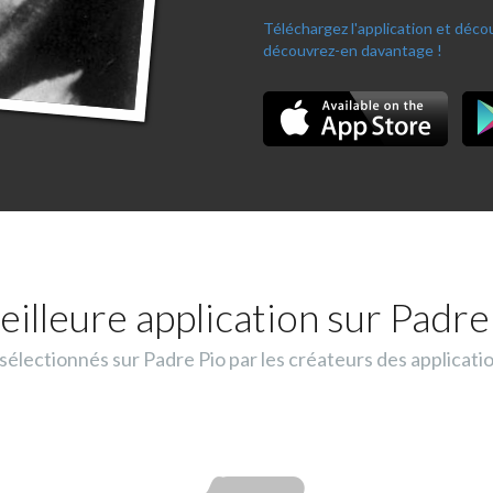
Téléchargez l'application et déc
découvrez-en davantage !
eilleure application sur Padre 
lectionnés sur Padre Pio par les créateurs des applicati