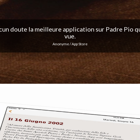
ation, j'adore les notifications quotidiennes... Co
excellent travail !