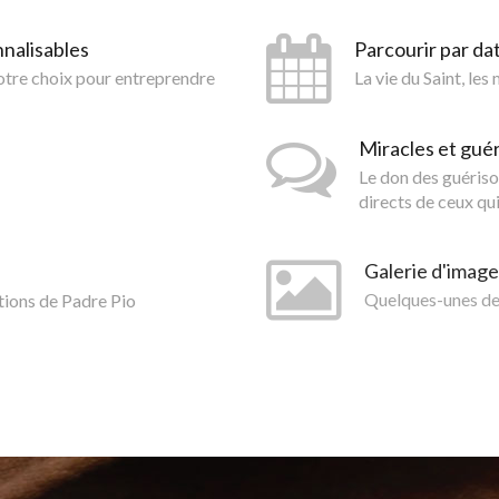
nnalisables
Parcourir par da
votre choix pour entreprendre
La vie du Saint, les
Miracles et gué
Le don des guériso
directs de ceux qui
Galerie d'image
tions de Padre Pio
Quelques-unes des