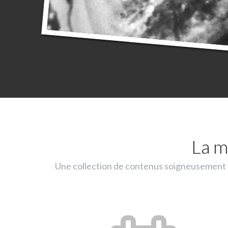
La m
Une collection de contenus soigneusement sé