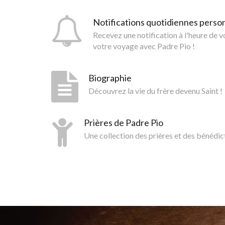
Notifications quotidiennes perso
Recevez une notification à l'heure de 
votre voyage avec Padre Pio !
Biographie
Découvrez la vie du frère devenu Saint !
Prières de Padre Pio
Une collection des prières et des bénédic