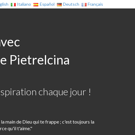
glish
Italiano
Español
Deutsch
Français
avec
e Pietrelcina
spiration chaque jour !
 main de Dieu qui te frappe ; c'est toujours la
ce qu'il t'aime."