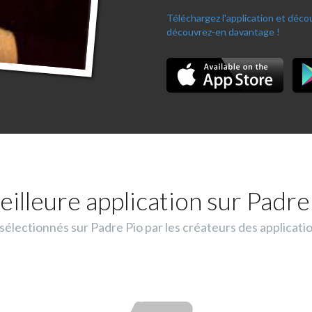
Téléchargez l'application et déc
découvrez-en davantage !
eilleure application sur Padre 
lectionnés sur Padre Pio par les créateurs des applicati