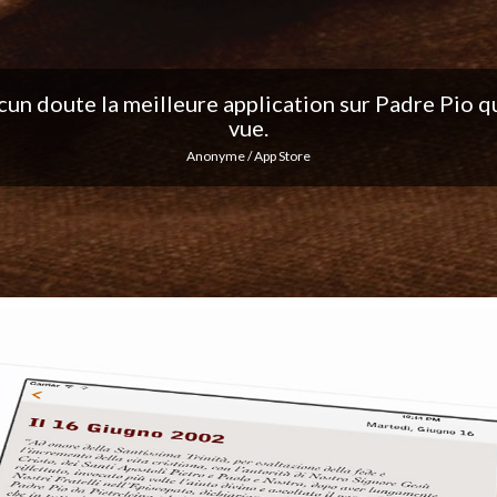
ation, j'adore les notifications quotidiennes... Co
excellent travail !