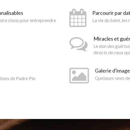
nnalisables
Parcourir par da
votre choix pour entreprendre
La vie du Saint, les
Miracles et gué
Le don des guériso
directs de ceux qui
Galerie d'image
tions de Padre Pio
Quelques-unes des