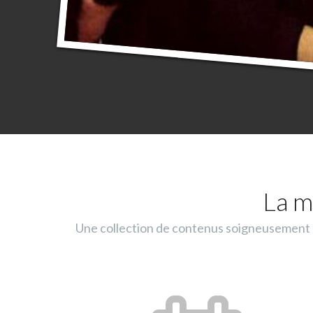
La m
Une collection de contenus soigneusement sé