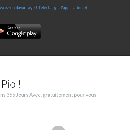
ouvrez-en davantage !
Téléchargez l'application et
Pio !
ons 365 Jours Avec, gratuitement pour vous !