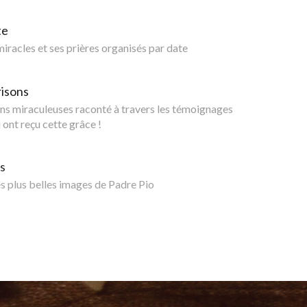
te
 miracles et ses prières organisés par date
risons
ns miraculeuses raconté à travers les témoignages
 ont reçu cette grâce !
s
 plus belles images de Padre Pio