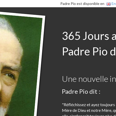
Padre Pio est disponible en
En
365 Jours 
Padre Pio d
Une nouvelle in
Padre Pio dit :
"Réfléchissez et ayez toujours d
Mère de Dieu et notre Mère, qu
elle, s'enfonçait toujours plus d