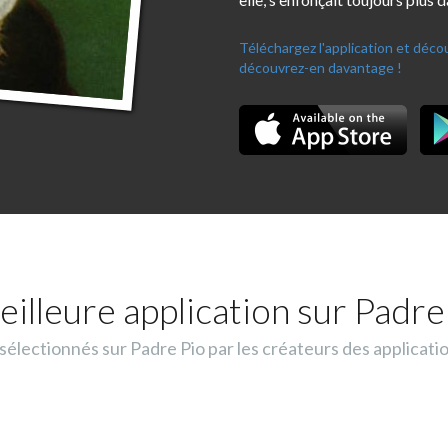
Téléchargez l'application et déc
découvrez-en davantage !
eilleure application sur Padre 
lectionnés sur Padre Pio par les créateurs des applicati