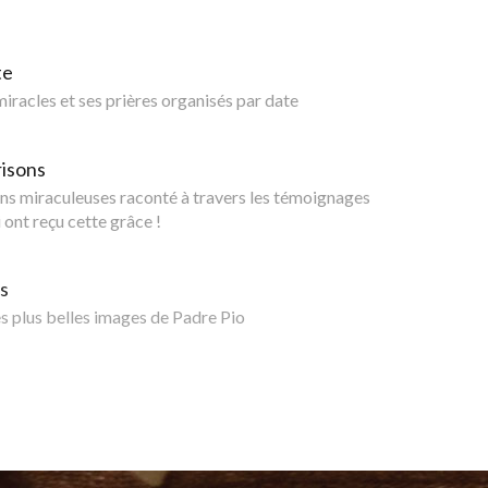
te
 miracles et ses prières organisés par date
risons
ns miraculeuses raconté à travers les témoignages
 ont reçu cette grâce !
s
 plus belles images de Padre Pio