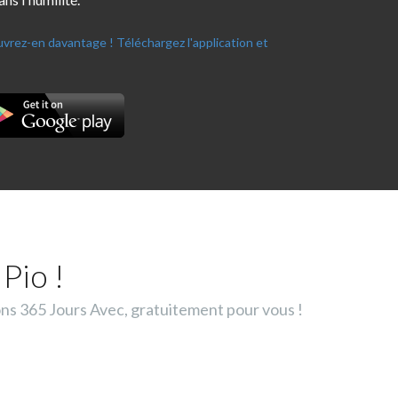
ouvrez-en davantage !
Téléchargez l'application et
Pio !
ons 365 Jours Avec, gratuitement pour vous !