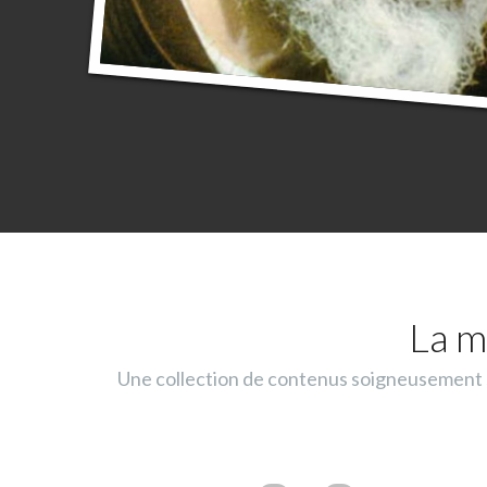
La m
Une collection de contenus soigneusement sé