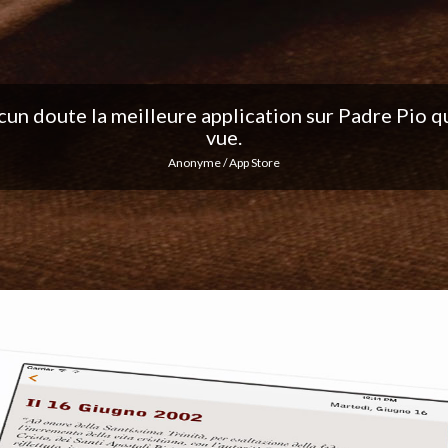
ation, j'adore les notifications quotidiennes... Co
excellent travail !