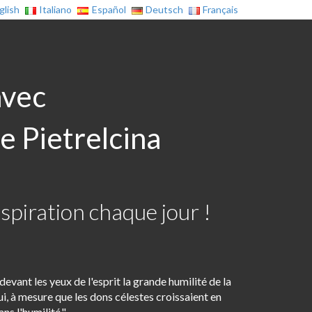
glish
Italiano
Español
Deutsch
Français
avec
e Pietrelcina
spiration chaque jour !
evant les yeux de l'esprit la grande humilité de la
i, à mesure que les dons célestes croissaient en
ans l'humilité."