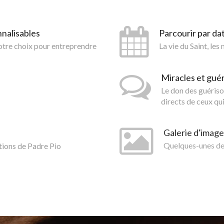
nnalisables
Parcourir par da
votre choix pour entreprendre
La vie du Saint, les
Miracles et gué
Le don des guériso
directs de ceux qui
Galerie d'image
tions de Padre Pio
Quelques-unes des