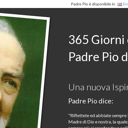
Padre Pio è disponibile in
En
365 Giorni
Padre Pio d
Una nuova Ispir
Padre Pio dice:
"Riflettete ed abbiate sempre i
Madre di Dio e nostra, la quale,
sempre più si sprofondava nell'