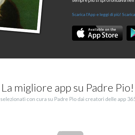
Scarica l'App e leggi di più!
Scarica
La migliore app su Padre Pio!
selezionati con cura su Padre Pio dai creatori delle app 365