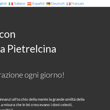
glish
Italiano
Español
Deutsch
Français
 con
a Pietrelcina
azione ogni giorno!
nnanzi all'occhio della mente la grande umiltà della
 a misura che in lei crescevano i doni celesti,
umiltà."