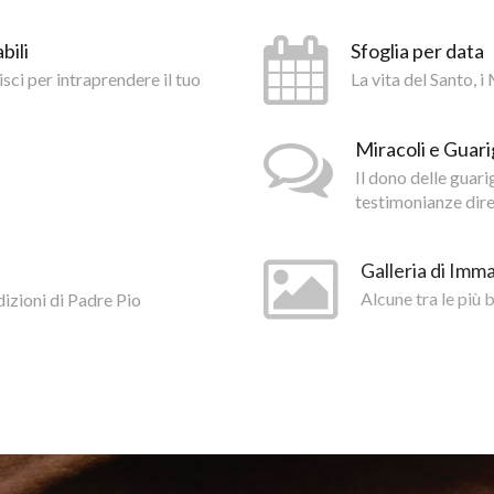
bili
Sfoglia per data
isci per intraprendere il tuo
La vita del Santo, 
Miracoli e Guari
Il dono delle guar
testimonianze diret
Galleria di Imma
dizioni di Padre Pio
Alcune tra le più 