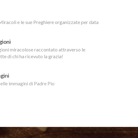
i Miracoli e le sue Preghiere organizzate per data
gioni
igioni miracolose raccontato attraverso le
te di chi ha ricevuto la grazia!
gini
belle immagini di Padre Pio