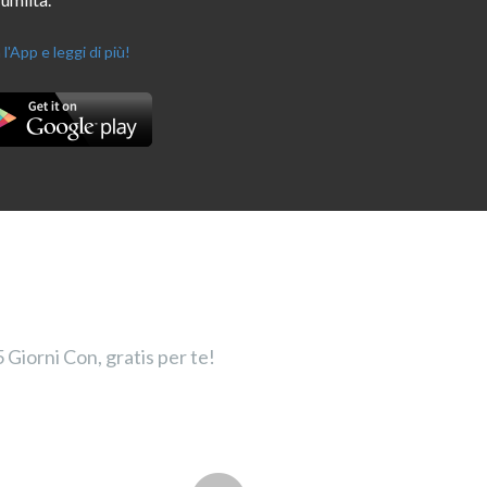
 l'App e leggi di più!
 Giorni Con, gratis per te!