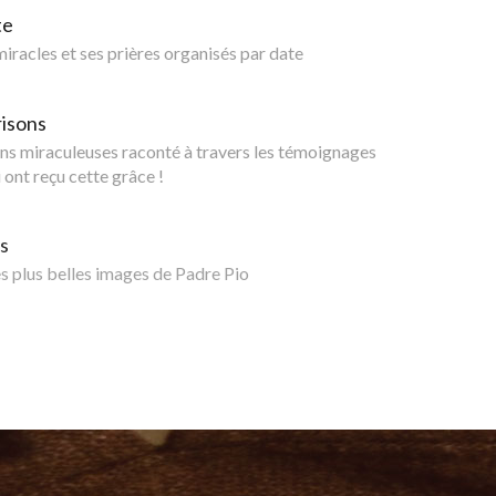
te
 miracles et ses prières organisés par date
risons
ns miraculeuses raconté à travers les témoignages
 ont reçu cette grâce !
s
 plus belles images de Padre Pio