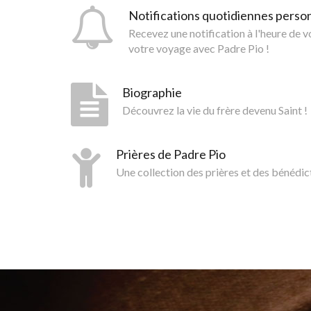
Notifications quotidiennes perso
Recevez une notification à l'heure de 
votre voyage avec Padre Pio !
Biographie
Découvrez la vie du frère devenu Saint !
Prières de Padre Pio
Une collection des prières et des bénédic