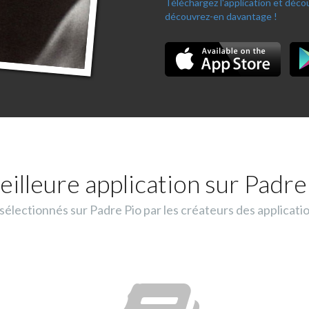
Téléchargez l'application et déc
découvrez-en davantage !
eilleure application sur Padre 
lectionnés sur Padre Pio par les créateurs des applicati