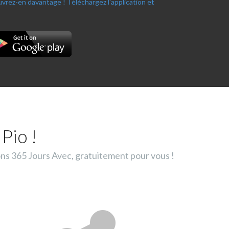
ouvrez-en davantage !
Téléchargez l'application et
Pio !
ons 365 Jours Avec, gratuitement pour vous !