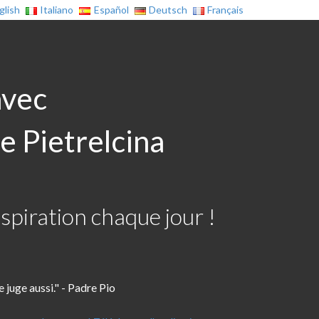
glish
Italiano
Español
Deutsch
Français
avec
e Pietrelcina
spiration chaque jour !
te juge aussi." - Padre Pio