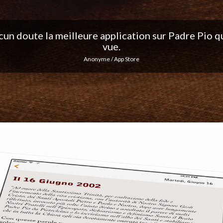
ation, j'adore les notifications quotidiennes... Co
excellent travail !