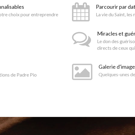
nnalisables
Parcourir par da
votre choix pour entreprendre
La vie du Saint, les
Miracles et gué
Le don des guériso
directs de ceux qui
Galerie d'image
tions de Padre Pio
Quelques-unes des