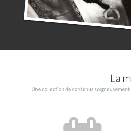
La m
Une collection de contenus soigneusement sé