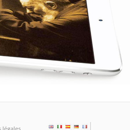
|
 légales