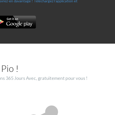
ouvrez-en davantage !
Téléchargez l'application et
Pio !
ons 365 Jours Avec, gratuitement pour vous !