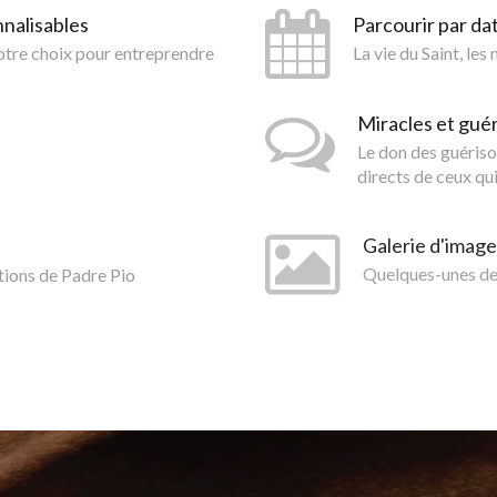
nnalisables
Parcourir par da
votre choix pour entreprendre
La vie du Saint, les
Miracles et gué
Le don des guériso
directs de ceux qui
Galerie d'image
tions de Padre Pio
Quelques-unes des