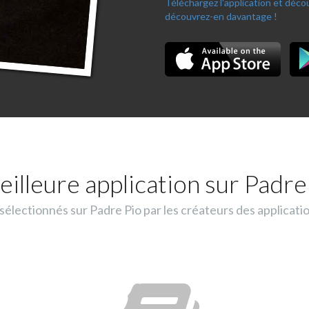
Téléchargez l'application et déc
découvrez-en davantage !
eilleure application sur Padre 
lectionnés sur Padre Pio par les créateurs des applicati