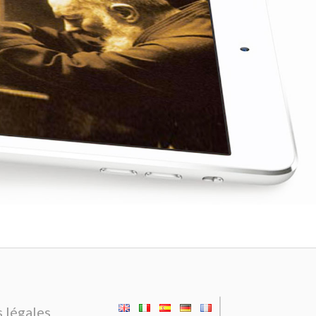
|
 légales