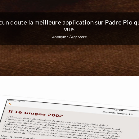
ation, j'adore les notifications quotidiennes... Co
excellent travail !