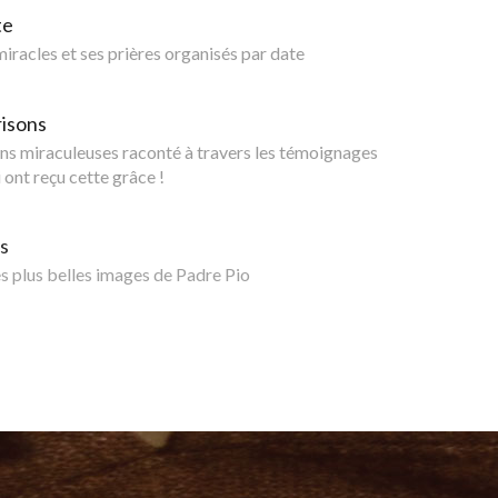
te
 miracles et ses prières organisés par date
risons
ns miraculeuses raconté à travers les témoignages
 ont reçu cette grâce !
s
 plus belles images de Padre Pio