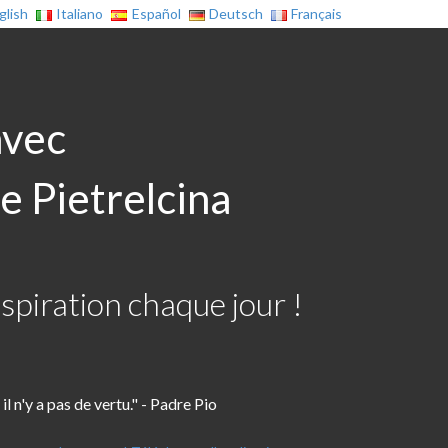
glish
Italiano
Español
Deutsch
Français
avec
e Pietrelcina
spiration chaque jour !
 il n'y a pas de vertu." - Padre Pio