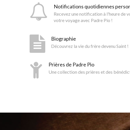
Notifications quotidiennes perso
Recevez une notification à l'heure de 
votre voyage avec Padre Pio !
Biographie
Découvrez la vie du frère devenu Saint !
Prières de Padre Pio
Une collection des prières et des bénédic